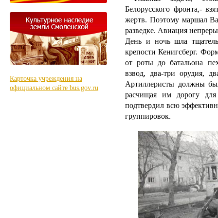
Белорусского фронта,- взя
жертв. Поэтому маршал Ва
разведке. Авиация непрер
День и ночь шла тщатель
крепости Кенигсберг. Фор
от роты до батальона пе
взвод, два-три орудия, д
Карточка учреждения на
Артиллеристы должны был
официальном сайте bus.gov.ru
расчищая им дорогу для
подтвердил всю эффективн
группировок.