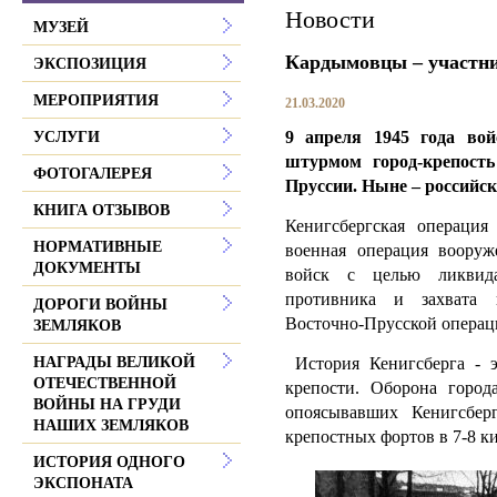
Новости
МУЗЕЙ
Кардымовцы – участни
ЭКСПОЗИЦИЯ
МЕРОПРИЯТИЯ
21.03.2020
9 апреля 1945 года во
УСЛУГИ
штурмом город-крепость
ФОТОГАЛЕРЕЯ
Пруссии. Ныне – российс
КНИГА ОТЗЫВОВ
Кенигсбергская операция 
НОРМАТИВНЫЕ
военная операция воору
ДОКУМЕНТЫ
войск с целью ликвида
противника и захвата г
ДОРОГИ ВОЙНЫ
Восточно-Прусской операци
ЗЕМЛЯКОВ
История Кенигсберга - э
НАГРАДЫ ВЕЛИКОЙ
ОТЕЧЕСТВЕННОЙ
крепости. Оборона город
ВОЙНЫ НА ГРУДИ
опоясывавших Кенигсбер
НАШИХ ЗЕМЛЯКОВ
крепостных фортов в 7-8 к
ИСТОРИЯ ОДНОГО
ЭКСПОНАТА