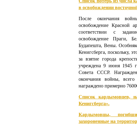
Список потерь из числа 
в освобождении восточно
После окончания вой
освобождение Красной а
соответствии с задани
освобождение Праги, Бе
Будапешта, Вены. Особняко
Кенигсберга, поскольку, эт
за взятие города крепост
учреждена 9 июня 1945 г
Совета СССР. Награжде
окончания войны, всего
награждено примерно 76000
Список кардымовцев, н
Кенигсберга».
Кардымовцы, погиб
захороненные на террито