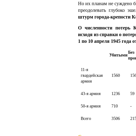
Но их планам не суждено б
преодолевать глубоко эш
штурм города-крепости Кё
О численности потерь 
исходя из справки о потер
1 по 10 апреля 1945 года о
Бе
Убитыми
про
11-я
гвардейская
1560
15
армия
43-я армия
1236
59
50-я армия
710
-
Всего
3506
21